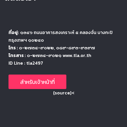
ที่อยู่:
๑๓๔๖
ถนนอาคารสงเคราะห์ ๕
คลองจั่น บางกะปิ
กรุงเทพฯ ๑๐๒๔
๐
โทร :
๐-๒๗๓๔-๙๐๒๒
, ๐๘๙-๘๙๓-๙๓๙๗
โทรสาร :
๐-๒๗๓๔-๙๐๒๑ www.tla.or.th
ID Line : tla2497
สำหรับเจ้าหน้าที่
{source}<