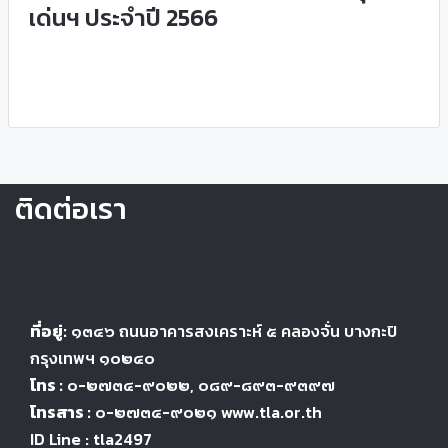
เด่นฯ ประจำปี 2566
ติดต่อเรา
ที่อยู่:
๑๓๔๖
ถนนอาคารสงเคราะห์ ๕
คลองจั่น บางกะปิ
กรุงเทพฯ ๑๐๒๔
๐
โทร :
๐-๒๗๓๔-๙๐๒๒
, ๐๘๙-๘๙๓-๙๓๙๗
โทรสาร :
๐-๒๗๓๔-๙๐๒๑ www.tla.or.th
ID Line : tla2497